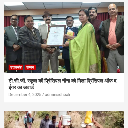
उत्तराखंड
सम्मान
टी.सी.जी. स्कूल की प्रिंसिपल नीना को मिला प्रिंसिपल ऑफ द
ईयर का अवार्ड
December 4, 2025
adminsidhbali