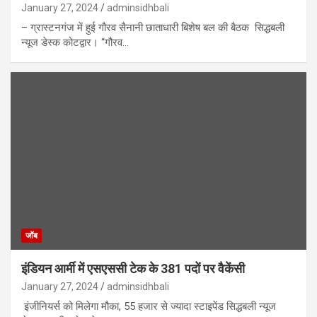
January 27, 2024
adminsidhbali
– ग्रास्टनगंज में हुई गौरव सैनानी छाताधारी बिशेष बल की बैठक सिद्धबली
न्यूज डेस्क कोटद्वार। “गौरव…
जॉब
इंडियन आर्मी में एसएससी टेक के 381 पदों पर वैकेंसी
January 27, 2024
adminsidhbali
इंजीनियर्स को मिलेगा मौका, 55 हजार से ज्यादा स्टाइपेंड सिद्धबली न्‍यूज