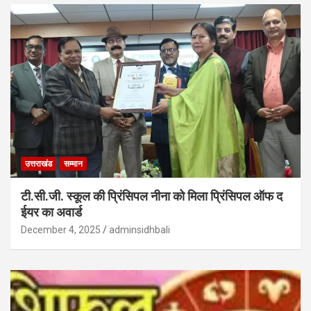
उत्तराखंड
सम्मान
टी.सी.जी. स्कूल की प्रिंसिपल नीना को मिला प्रिंसिपल ऑफ द
ईयर का अवार्ड
December 4, 2025
adminsidhbali