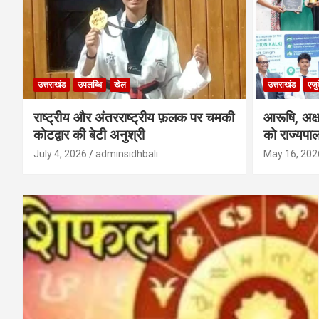
उत्तराखंड
उपलब्धि
खेल
उत्तराखंड
एजु
राष्ट्रीय और अंतरराष्ट्रीय फ़लक पर चमकी
आरूषि, अक
कोटद्वार की बेटी अनुश्री
को राज्यपाल
July 4, 2026
adminsidhbali
May 16, 202