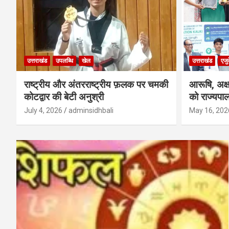
उत्तराखंड
उपलब्धि
खेल
उत्तराखंड
एजु
राष्ट्रीय और अंतरराष्ट्रीय फ़लक पर चमकी
आरूषि, अक
कोटद्वार की बेटी अनुश्री
को राज्यपाल
July 4, 2026
adminsidhbali
May 16, 202