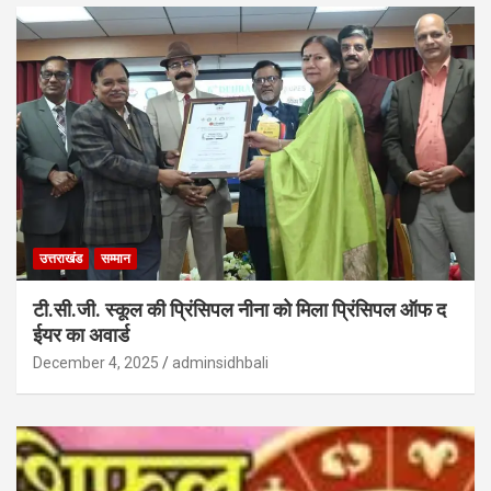
उत्तराखंड
सम्मान
टी.सी.जी. स्कूल की प्रिंसिपल नीना को मिला प्रिंसिपल ऑफ द
ईयर का अवार्ड
December 4, 2025
adminsidhbali