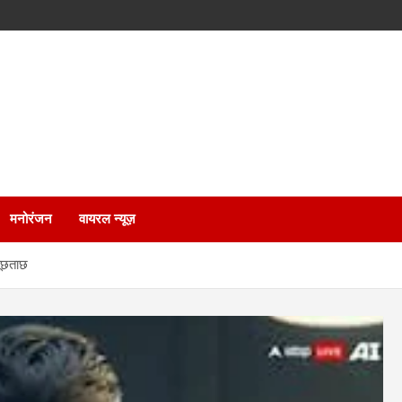
मनोरंजन
वायरल न्यूज़
 पूछताछ