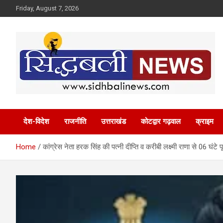
Skip
Friday, August 7, 2026
to
content
हर खबर की है हमें खबर!
Sidhbali News
देश-विदेश
राजनीति
उत्तराखंड
कोटद्वार गढ़वाल
क्राइम
Home
कांग्रेस नेता हरक सिंह की पत्नी दीप्ति व करीबी लक्ष्मी राणा से 06 घंटे