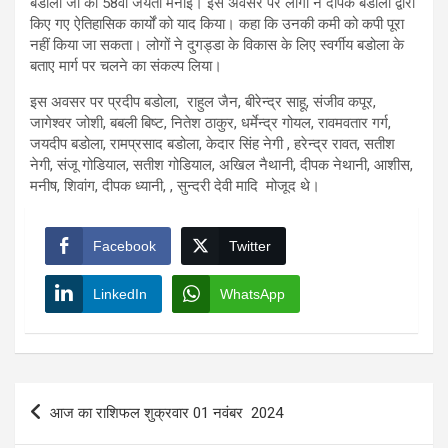
बडोला जी की 58वीं जयंती मनाई। इस अवसर पर लोगों ने दीपक बडोला द्वारा
किए गए ऐतिहासिक कार्यों को याद किया। कहा कि उनकी कमी को कपी पूरा
नहीं किया जा सकता। लोगों ने दुगड्डा के विकास के लिए स्वर्गीय बडोला के
बताए मार्ग पर चलने का संकल्प लिया।
इस अवसर पर प्रदीप बडोला, राहुल जैन, बीरेन्द्र साहू, संजीव कपूर,
जागेश्वर जोशी, बबली बिष्ट, नितेश ठाकुर, धर्मेन्द्र गोयल, रावमवतार गर्ग,
जयदीप बडोला, रामप्रसाद बडोला, केदार सिंह नेगी , हरेन्द्र रावत, सतीश
नेगी, संजू गोडियाल, सतीश गोडियाल, अखिल नैथानी, दीपक नेथानी, आशीस,
मनीष, शिवांग, दीपक ध्यानी, , सुन्दरी देवी मादि मोजूद थे।
Facebook
Twitter
LinkedIn
WhatsApp
Post
आज का राशिफल शुक्रवार 01 नवंबर 2024
navigation