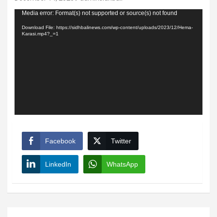
Video
Media error: Format(s) not supported or source(s) not found
Player
Download File: https://sidhbalinews.com/wp-content/uploads/2023/12/Hema-
Karasi.mp4?_=1
Facebook
Twitter
LinkedIn
WhatsApp
Post