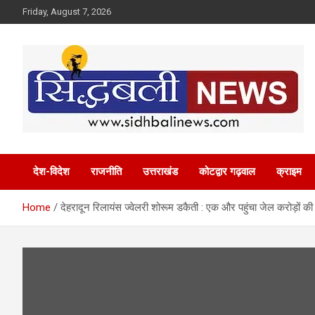
Skip
Friday, August 7, 2026
to
content
हर खबर की है हमें खबर!
Sidhbali News
देश-विदेश
राजनीति
उत्तराखंड
कोटद्वार गढ़वाल
क्राइम
Home
देहरादून रिलायंस ज्वेलरी शोरूम डकैती : एक और पहुंचा जेल करोड़ों की