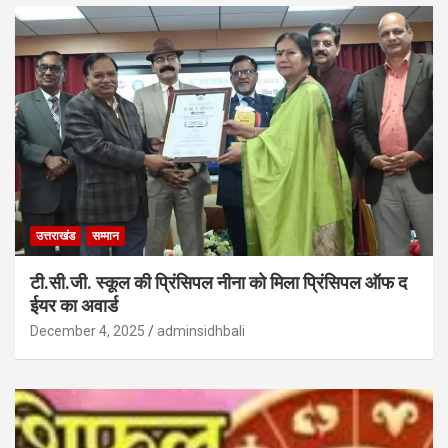
उत्तराखंड
सम्मान
टी.सी.जी. स्कूल की प्रिंसिपल नीना को मिला प्रिंसिपल ऑफ द
ईयर का अवार्ड
December 4, 2025
adminsidhbali