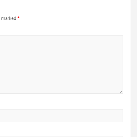
re marked
*