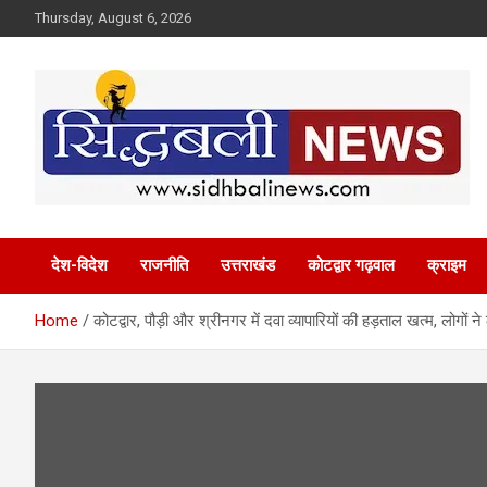
Skip
Thursday, August 6, 2026
to
content
हर खबर की है हमें खबर!
Sidhbali News
देश-विदेश
राजनीति
उत्तराखंड
कोटद्वार गढ़वाल
क्राइम
Home
कोटद्वार, पौड़ी और श्रीनगर में दवा व्यापारियों की हड़ताल खत्म, लोगों न