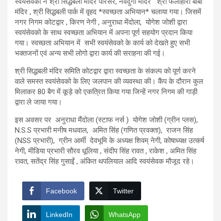
स्वयंसेवकों ने श्री सिद्धबली मंदिर परिसर, नवदुर्गा मंदिर श्री फलाहारी बाबा
मंदिर , श्री सिद्धबली पार्क में वृहद *स्वच्छता अभियान* चलाया गया। जिसमें
नगर निगम कोटद्वार , किरण नेगी , अनुराधा मेंदोला, योगेश जोशी द्वारा
स्वयंसेवको के साथ स्वच्छता अभियान में अपना पूर्ण सहयोग प्रदान किया
गया। स्वच्छता अभियान में सभी स्वयंसेवको के कार्य को देखते हुए सभी
भक्तजनों एवं अन्य सभी लोगो द्वारा कार्य की सराहना की गई।
श्री सिद्धबली मंदिर समिति कोटद्वार द्वारा स्वच्छता के संकल्प को पूर्ण करने
वाले समस्त स्वयंसेवको के लिए जलपान की व्यवस्था की। कैंप के दौरान कुल
मिलाकर 80 बैग में कूड़े को एकत्रित किया गया जिन्हें नगर निगम की गाड़ी
द्वारा ले जाया गया।
इस अवसर पर अनुराधा मैंदोला (स्टाफ नर्स ) योगेश जोशी (ग्रीन प्लस),
N.S.S प्रभारी मनीष मधवाल, अमित सिंह (गणित प्रवक्ता), राजन सिंह
(NSS प्रभारी), ग्रीन आर्मी देवभूमि के अध्यक्ष शिवम् नेगी, कोषाध्यक्ष उत्कर्ष
नेगी, मीडिया प्रभारी सौरव धूलिया , संदीप सिंह रावत , राकेश , अमित सिंह
रावत, सतेंद्र सिंह गुसाईं , अंकित थपलियाल आदि स्वयंसेवक मौजूद रहे।
Facebook
Twitter
LinkedIn
WhatsApp