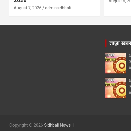
2026
August 6, 2
August 7, 2026
adminsidhbali
ताज़ा खब
आ
अ
A
आ
अ
A
Copyright © 2026
Sidhbali News