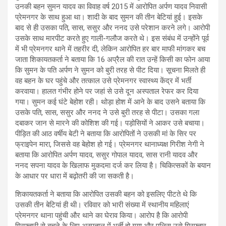
उनकी बहन सुमन यादव का विवाह वर्ष 2015 में आरोपित अर्पण यादव निवासी
प्रेमनगर के साथ हुआ था। शादी के बाद सुमन की तीन बेटियां हुई। इसके
बाद से ही उसका पति, सास, ससुर और ननद उसे परेशान करने लगे। आरोपी
उसके साथ मारपीट करते हुए गाली-गलौज करते थे। इस संबंध में उन्होंने पूर्व
में भी प्रेमनगर थाने में तहरीर दी, लेकिन आरोपित हर बार माफी मांगकर बच
जाता शिकायतकर्ता ने बताया कि 16 अप्रैल की रात उन्हें किसी का फोन आया
कि सुमन के पति अर्पण ने सुमन को बुरी तरह से पीट दिया। सूचना मिलते ही
वह बहन के घर पहुंचे और तत्काल उसे प्रेमनगर स्वास्थ्य केंद्र में भर्ती
करवाया। हालत गंभीर होने पर जहां से उसे दून अस्पताल रेफर कर दिया
गया। सुमन कई घंटे बेहोश रही। थोड़ा होश में आने के बाद उसने बताया कि
उसके पति, सास, ससुर और ननद ने उसे बुरी तरह से पीटा। उसका गला
दबाकर जान से मारने की कोशिश की गई। पड़ोसियों ने आकर उसे बचाया।
पीड़ित की आठ वर्षीय बेटी ने बताया कि आरोपितों ने उसकी मां के सिर पर
फ्राइपेन मारा, जिससे वह बेहोश हो गई। प्रेमनगर थानाध्यक्ष गिरीश नेगी ने
बताया कि आरोपित अर्पण यादव, ससुर गोपाल यादव, सास रानी यादव और
ननद सपना यादव के खिलाफ मुकदमा दर्ज कर लिया है। चिकित्सकों के बयान
के आधार पर धारा में बढ़ोतरी की जा सकती है।
शिकायतकर्ता ने बताया कि आरोपित उसकी बहन को इसलिए पीटते थे कि
उसकी तीन बेटियां ही थी। रविवार को भारी संख्या में स्थानीय महिलाएं
प्रेमनगर थाना पहुंची और थाने का घेराव किया। आरोप है कि आरोपी
गिरफ्तारी से बचने के लिए अस्पताल में भर्ती हो गया और पुलिस उसे गिरफ्तार