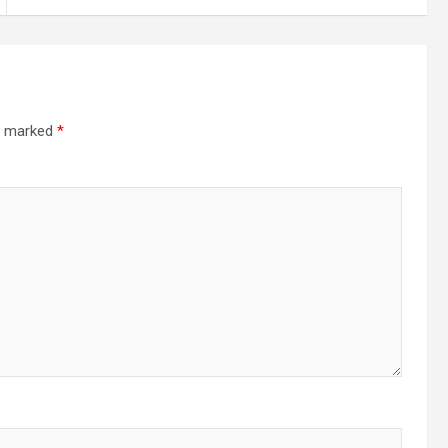
re marked
*