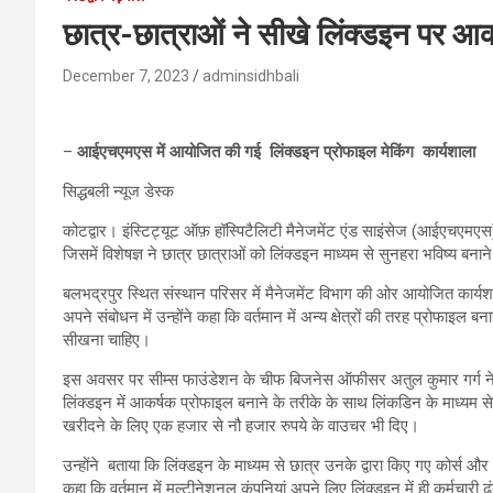
छात्र-छात्राओं ने सीखे लिंक्‍डइन पर आक
December 7, 2023
adminsidhbali
–
आईएचएमएस में आयोजित की गई लिंक्‍डइन प्रोफाइल मेकिंग कार्यशाला
सिद्धबली न्यूज डेस्क
कोटद्वार। इंस्टिट्यूट ऑफ़ हॉस्पिटैलिटी मैनेजमेंट एंड साइंसेज (आईएचएम
जिसमें विशेषज्ञ ने छात्र छात्राओं को लिंक्‍डइन माध्‍यम से सुनहरा भविष्‍य बना
बलभद्रपुर स्थित संस्थान परिसर में मैनेजमेंट विभाग की ओर आयोजित कार्यश
अपने संबोधन में उन्होंने कहा कि वर्तमान में अन्‍य क्षेत्रों की तरह प्रोफाइ
सीखना चाहिए।
इस अवसर पर सीम्‍स फाउंडेशन के चीफ बिजनेस ऑफीसर अतुल कुमार गर्ग ने
लिंक्‍डइन में आकर्षक प्रोफाइल बनाने के तरीके के साथ लिंकडिन के माध्‍यम स
खरीदने के लिए एक हजार से नौ हजार रुपये के वाउचर भी दिए।
उन्होंने बताया कि लिंक्‍डइन के माध्‍यम से छात्र उनके द्वारा किए गए कोर्स
कहा कि वर्तमान में मल्‍टीनेशनल कंपनियां अपने लिए लिंक्‍डइन में ही कर्मचारी ढ