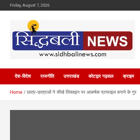
Skip
Friday, August 7, 2026
to
content
हर खबर की है हमें खबर!
Sidhbali News
देश-विदेश
राजनीति
उत्तराखंड
कोटद्वार गढ़वाल
क्राइम
Home
छात्र-छात्राओं ने सीखे लिंक्‍डइन पर आकर्षक प्राफाइल बनाने के गुर