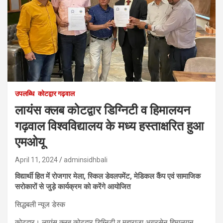
उपलब्धि
कोटद्वार गढ़वाल
लायंस क्लब कोटद्वार डिग्निटी व हिमालयन
गढ़वाल विश्वविद्यालय के मध्य हस्ताक्षरित हुआ
एमओयू
April 11, 2024
adminsidhbali
विद्यार्थी हित में रोजगार मेला, स्किल डेवलपमेंट, मेडिकल कैंप एवं सामाजिक
सरोकारों से जुड़े कार्यक्रम को करेंगे आयोजित
सिद्धबली न्यूज डेस्क
कोटद्वार। लायंस क्लब कोटद्वार डिग्निटी व महाराजा अग्रसेन हिमालयन