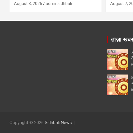
August 8, 2026
adminsidhbali
August 7, 2
ताज़ा खब
आ
A
आ
अ
A
Copyright © 2026
Sidhbali News