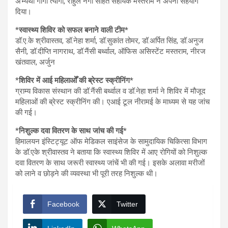
अभ्यर्थी गार्गी त्यागी, राहुल नेगी सहित सहायक मस्तराम ने अपना सहयोग
दिया।
*
स्वास्थ्य शिविर को सफल बनाने वाली टीम*
डॉ.ए.के श्रीवास्तव, डॉ.नेहा शर्मा, डॉ.सुकांत तोमर, डॉ.अर्पित सिंह, डॉ.अनुज
सैनी, डॉ.दीप्ति नागराथ, डॉ.नैंसी बर्थ्वाल, ऑफिस असिस्टेंट मस्तराम, नीरज
खंतवाल, अर्जुन
*
शिविर में आई महिलाओँ की ब्रेस्ट स्क्रीनिंग*
ग्राम्य विकास संस्थान की डॉ.नैंसी बर्थ्वाल व डॉ.नेहा शर्मा ने शिविर में मौजूद
महिलाओं की ब्रेस्ट स्क्रीनिंग की। एआई टूल नीरामई के माध्यम से यह जांच
की गई।
*
निशुल्क दवा वितरण के साथ जांच की गई*
हिमालयन इंस्टिट्यूट ऑफ मेडिकल साइंसेज के सामुदायिक चिकित्सा विभाग
के डॉ.एके श्रीवास्तव ने बताया कि स्वास्थ्य शिविर में आए रोगियों को निशुल्क
दवा वितरण के साथ जरूरी स्वास्थ्य जांचें भी की गई। इसके अलावा मरीजों
को लाने व छोड़ने की व्यवस्था भी पूरी तरह निशुल्क थी।
Facebook
Twitter