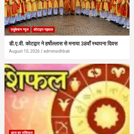
एजुकेशन न्‍यूज
कोटद्वार गढ़वाल
डी.ए.वी. कोटद्वार ने हर्षोल्लास से मनाया 38वाँ स्थापना दिवस
August 10, 2026
adminsidhbali
आज का राशिफल