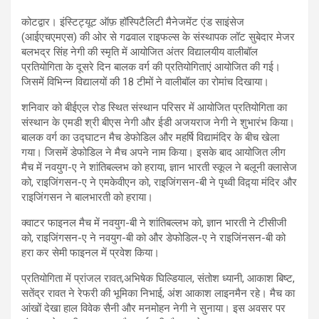
कोटद्वार। इंस्टिट्यूट ऑफ़ हॉस्पिटैलिटी मैनेजमेंट एंड साइंसेज
(आईएचएमएस) की ओर से गढवाल राइफल्‍स के संस्‍थापक लॉट सुबेदार मेजर
बलभद्र सिंह नेगी की स्‍मृति में आयोजित अंतर विद्यालयीय वालीबॉल
प्रतियोगिता के दूसरे दिन बालक वर्ग की प्रतियोगिताएं आयोजित की गई।
जिसमें विभिन्‍न विद्यालयों की 18 टीमों ने वालीबॉल का रोमांच दिखाया।
शनिवार को बीईएल रोड स्थित संस्‍थान परिसर में आयोजित प्रतियोगिता का
संस्‍थान के एमडी श्री बीएस नेगी और ईडी अजयराज नेगी ने शुभारंभ किया।
बालक वर्ग का उद्घाटन मैच डेफोडिल और म‍हर्षि विद्यामंदिर के बीच खेला
गया। जिसमें डेफोडिल ने मैच अपने नाम किया। इसके बाद आयोजित लीग
मैच में नवयुग-ए ने शांतिबल्‍लभ को हराया, ज्ञान भारती स्‍कूल ने बलूनी क्‍लासेज
को, रा‍इजिंगसन-ए ने एमकेवीएन को, राइजिंगसन-बी ने पृथ्‍वी विद़्या मंदिर और
राइजिंगसन ने बालभारती को हराया।
क्‍वाटर फाइनल मैच में नवयुग-बी ने शांतिबल्‍लभ को, ज्ञान भारती ने टीसीजी
को, राइजिंगसन-ए ने नवयुग-बी को और डेफोडिल-ए ने राइजिंनसन-बी को
हरा कर सेमी फाइनल में प्रवेश किया।
प्रतियोगिता में प्रांजल रावत,अभि‍षेक घिल्डियाल, संतोश ध्‍यानी, आकाश बिष्‍ट,
सतेंद्र रावत ने रेफरी की भूमिका निभाई, अंश आकाश लाइनमैन रहे। मैच का
आंखों देखा हाल विवेक सैनी और मनमोहन नेगी ने सुनाया। इस अवसर पर