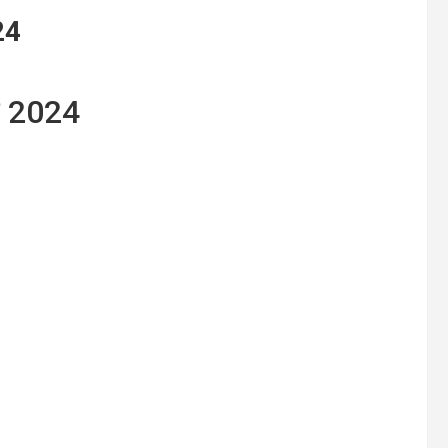
24
ई 2024