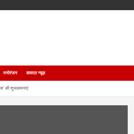
मनोरंजन
वायरल न्यूज़
दिवस’ की शुभकामनाएं