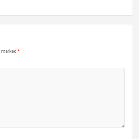
re marked
*