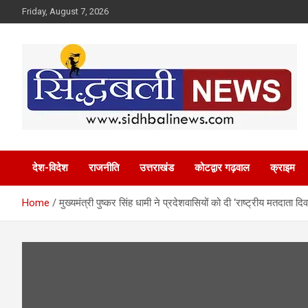
Skip
Friday, August 7, 2026
to
content
हर खबर की है हमें खबर!
Sidhbali News
देश-विदेश
राजनीति
उत्तराखंड
कोटद्वार गढ़वाल
क्राइम
Home
मुख्यमंत्री पुष्कर सिंह धामी ने प्रदेशवासियों को दी ‘राष्ट्रीय मतदाता 