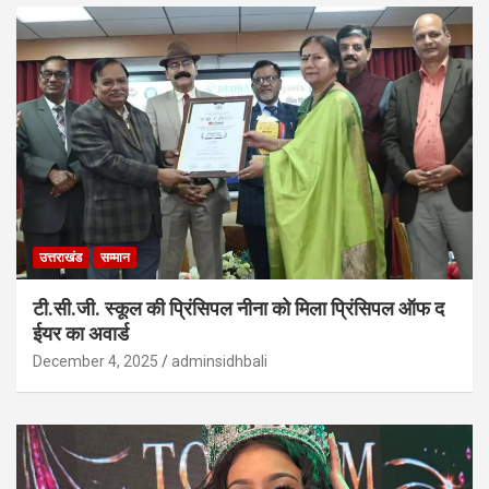
उत्तराखंड
सम्मान
टी.सी.जी. स्कूल की प्रिंसिपल नीना को मिला प्रिंसिपल ऑफ द
ईयर का अवार्ड
December 4, 2025
adminsidhbali