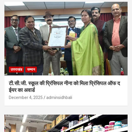
उत्तराखंड
सम्मान
टी.सी.जी. स्कूल की प्रिंसिपल नीना को मिला प्रिंसिपल ऑफ द
ईयर का अवार्ड
December 4, 2025
adminsidhbali