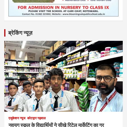
ब्रेकिंग न्यूज़
एजुकेशन न्‍यूज
कोटद्वार गढ़वाल
नवयुग स्कूल के विद्यार्थियों ने सीखे रिटेल मार्केटिंग का गुर