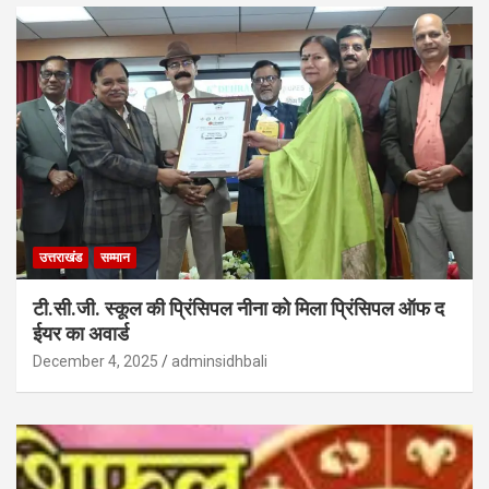
उत्तराखंड
सम्मान
टी.सी.जी. स्कूल की प्रिंसिपल नीना को मिला प्रिंसिपल ऑफ द
ईयर का अवार्ड
December 4, 2025
adminsidhbali