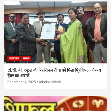
उत्तराखंड
सम्मान
टी.सी.जी. स्कूल की प्रिंसिपल नीना को मिला प्रिंसिपल ऑफ द
ईयर का अवार्ड
December 4, 2025
adminsidhbali