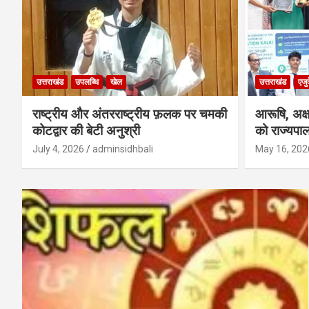
उत्तराखंड
उपलब्धि
खेल
उत्तराखंड
एजु
राष्ट्रीय और अंतरराष्ट्रीय फ़लक पर चमकी
आरूषि, अक
कोटद्वार की बेटी अनुश्री
को राज्यपाल
July 4, 2026
adminsidhbali
May 16, 202