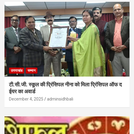
उत्तराखंड
सम्मान
टी.सी.जी. स्कूल की प्रिंसिपल नीना को मिला प्रिंसिपल ऑफ द
ईयर का अवार्ड
December 4, 2025
adminsidhbali