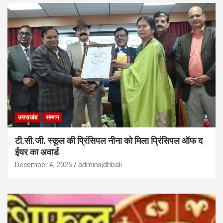
उत्तराखंड
सम्मान
टी.सी.जी. स्कूल की प्रिंसिपल नीना को मिला प्रिंसिपल ऑफ द
ईयर का अवार्ड
December 4, 2025
adminsidhbali