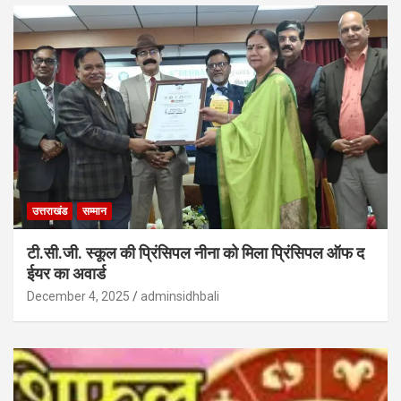
उत्तराखंड
सम्मान
टी.सी.जी. स्कूल की प्रिंसिपल नीना को मिला प्रिंसिपल ऑफ द
ईयर का अवार्ड
December 4, 2025
adminsidhbali