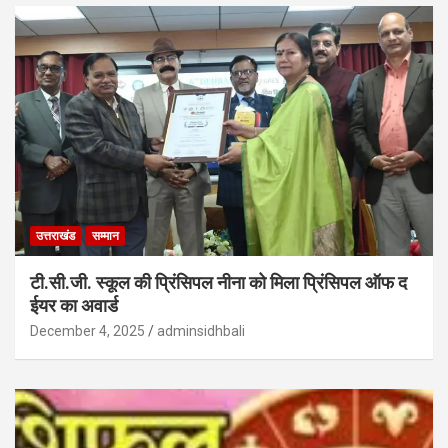
उत्तराखंड
सम्मान
टी.सी.जी. स्कूल की प्रिंसिपल नीना को मिला प्रिंसिपल ऑफ द
ईयर का अवार्ड
December 4, 2025
adminsidhbali