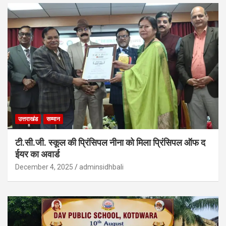
उत्तराखंड
सम्मान
टी.सी.जी. स्कूल की प्रिंसिपल नीना को मिला प्रिंसिपल ऑफ द
ईयर का अवार्ड
December 4, 2025
adminsidhbali