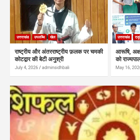
उत्तराखंड
उपलब्धि
खेल
उत्तराखंड
एजु
राष्ट्रीय और अंतरराष्ट्रीय फ़लक पर चमकी
आरूषि, अक
कोटद्वार की बेटी अनुश्री
को राज्यपाल
July 4, 2026
adminsidhbali
May 16, 202