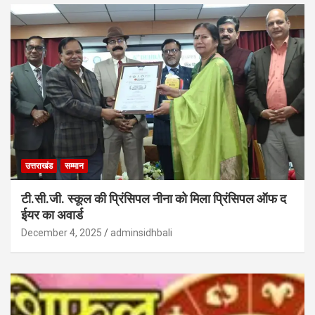
उत्तराखंड
सम्मान
टी.सी.जी. स्कूल की प्रिंसिपल नीना को मिला प्रिंसिपल ऑफ द
ईयर का अवार्ड
December 4, 2025
adminsidhbali