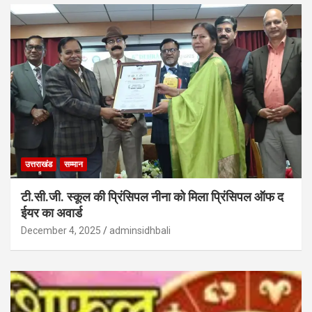
उत्तराखंड
सम्मान
टी.सी.जी. स्कूल की प्रिंसिपल नीना को मिला प्रिंसिपल ऑफ द
ईयर का अवार्ड
December 4, 2025
adminsidhbali