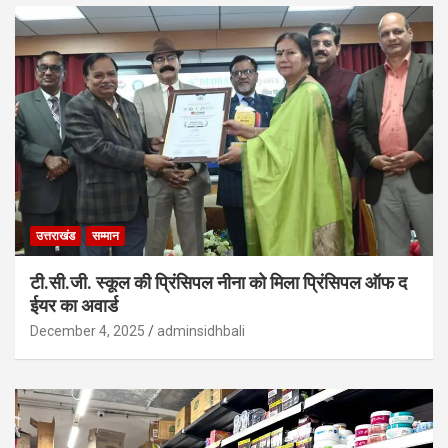
उत्तराखंड
सम्मान
टी.सी.जी. स्कूल की प्रिंसिपल नीना को मिला प्रिंसिपल ऑफ द
ईयर का अवार्ड
December 4, 2025
adminsidhbali