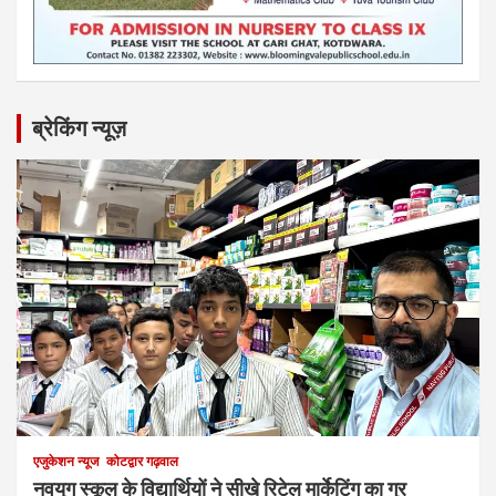
ब्रेकिंग न्यूज़
एजुकेशन न्‍यूज
कोटद्वार गढ़वाल
नवयुग स्कूल के विद्यार्थियों ने सीखे रिटेल मार्केटिंग का गुर